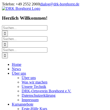
Zum
Telefon: +49 2552 2069
|
dialog@drk-borghorst.de
Inhalt
springen
Herzlich Willkommen!
Suche
nach:
Suche
nach:
Suche
nach:
Home
News
Über uns
Über uns
Was wir machen
Unsere Technik
DRK-Ortsverein Borghorst e.V.
Datenschutzerklärung
Impressum
Kursangebote
Erste-Hilfe Kurs