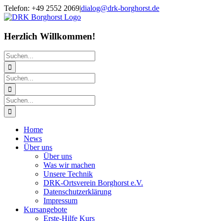
Zum
Telefon: +49 2552 2069
|
dialog@drk-borghorst.de
Inhalt
springen
Herzlich Willkommen!
Suche
nach:
Suche
nach:
Suche
nach:
Home
News
Über uns
Über uns
Was wir machen
Unsere Technik
DRK-Ortsverein Borghorst e.V.
Datenschutzerklärung
Impressum
Kursangebote
Erste-Hilfe Kurs