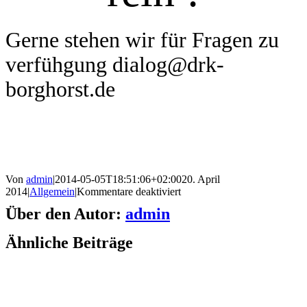
Gerne stehen wir für Fragen zu
verfühgung dialog@drk-
borghorst.de
Von
admin
|
2014-05-05T18:51:06+02:00
20. April
für
2014
|
Allgemein
|
Kommentare deaktiviert
Wir
Über den Autor:
admin
brauchen
Dich!
Ähnliche Beiträge