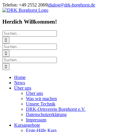
Zum
Telefon: +49 2552 2069
|
dialog@drk-borghorst.de
Inhalt
springen
Herzlich Willkommen!
Suche
nach:
Suche
nach:
Suche
nach:
Home
News
Über uns
Über uns
Was wir machen
Unsere Technik
DRK-Ortsverein Borghorst e.V.
Datenschutzerklärung
Impressum
Kursangebote
Erste-Hilfe Kurs